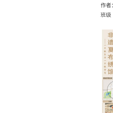
作者
班级