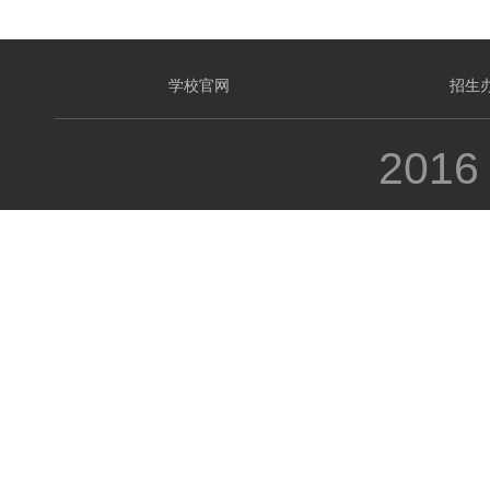
学校官网
招生
201