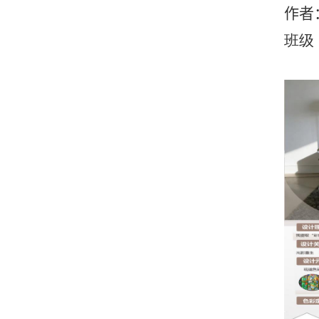
作者
班级