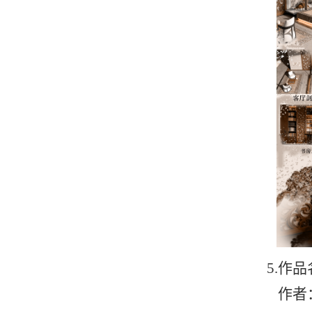
5
.
作品
作者