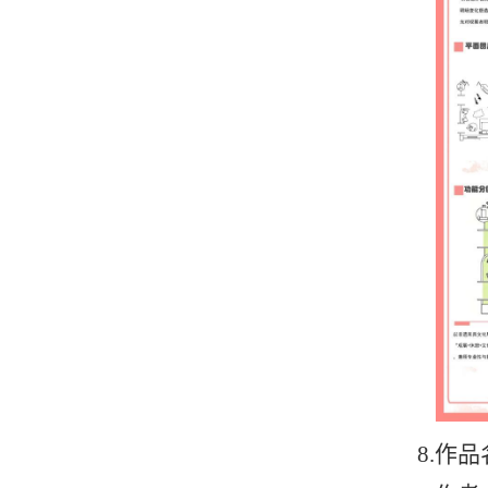
8
.
作品