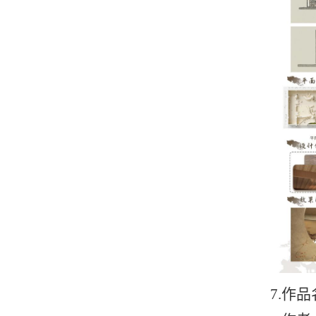
7
.
作品