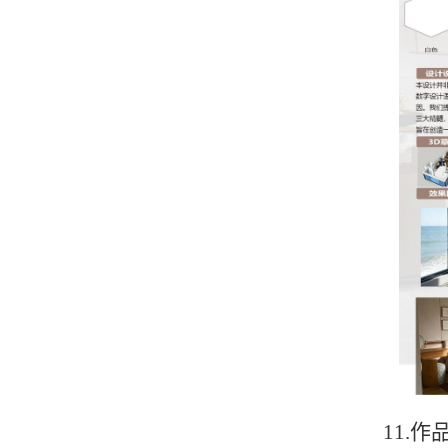
1
1
.
作