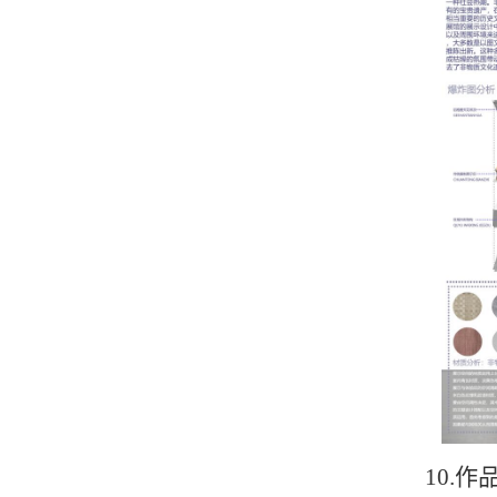
1
0
.
作