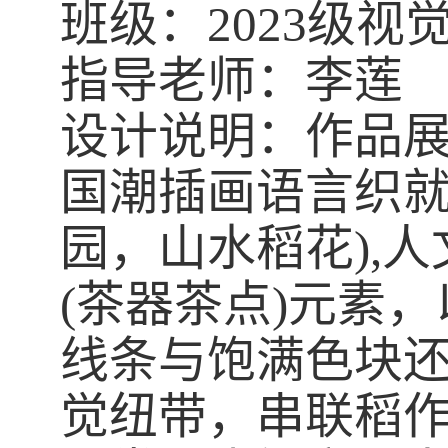
班级：
20
23
级视
指导老师：李莲
设计说明：作品
国潮插画语言织
园，山水稻花
),
人
(
茶器茶点
)
元素，
线条与饱满色块
觉纽带，串联稻